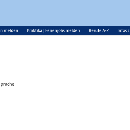
en melden
Praktika | Ferienjobs melden
Berufe A-Z
Infos 
sprache