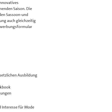
innovatives
menden Saison. Die
 den Sassoon-und
ung auch gleichzeitig
 Bewerbungsformular
esetzlichen Ausbildung
rkbook
dungen
d Interesse für Mode