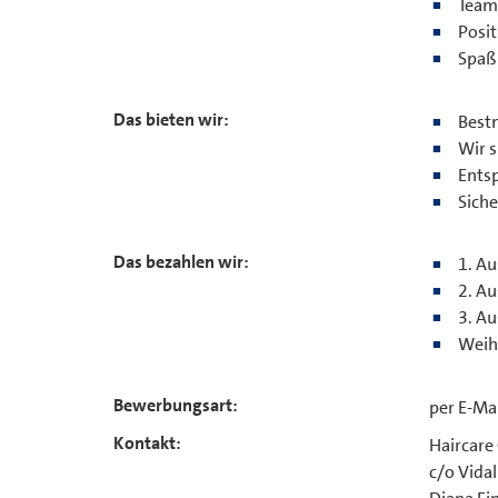
Team
Posit
Spaß 
Das bieten wir:
Best
Wir s
Entsp
Sich
Das bezahlen wir:
1. Au
2. Au
3. Au
Weih
Bewerbungsart:
per E-Ma
Kontakt:
Haircare
c/o Vida