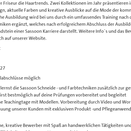
r Friseur die Haartrends. Zwei Kollektionen im Jahr präsentieren 
gn, aktuelle Farben und kreative Ausblicke auf die Mode der kom
che Ausbildung wird bei uns durch ein umfassendes Training nach
niken ergänzt, welches nach erfolgreichem Abschluss der Ausbild
dstein einer Sassoon Karriere darstellt. Weitere Info´s und das
ch auf unserer Website.
t
027
ulabschlüsse möglich
lernst die Sassoon Schneide - und Farbtechniken zusätzlich zur g
rst bestmöglich auf deine Prüfungen vorbereitet und begleitet
ne Teachingtage mit Modellen. Vorbereitung durch Video und Wo
euung unserer Kunden mit exklusiven Produkt -und Pflegeanwen
e, kreative Bewerber mit Spaß an handwerklichen Tätigkeiten un