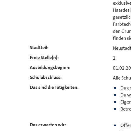
exklusive
Haardesi
gesetzli
Farbtech
den Grun
finden si
Stadtteil:
Neustad
Freie Stelle(n):
2
Ausbildungsbeginn:
01.02.2
Schulabschluss:
Alle Sch
Das sind die Tätigkeiten:
Du er
Du wi
Eige
Betr
Das erwarten wir:
Offen