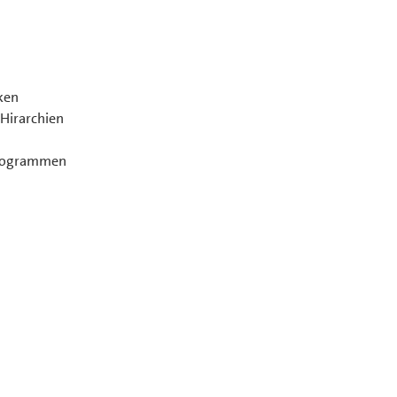
ken
 Hirarchien
programmen