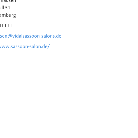
nhausen
ll 31
amburg
41111
sen@vidalsassoon-salons.de
www.sassoon-salon.de/