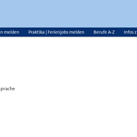
en melden
Praktika | Ferienjobs melden
Berufe A-Z
Infos 
sprache