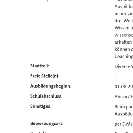
Ausbildu
in nur vi
drei Wel
Wissen ü
wissensc
erhalten
können d
Coaching
Stadtteil:
Diverse 
Freie Stelle(n):
1
Ausbildungsbeginn:
01.08.2
Schulabschluss:
Abitur/ 
Sonstiges:
Beim para
Ausbildun
Bewerbungsart:
per E-Mai