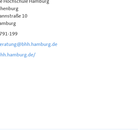
he Hochschule Hamburg
thenburg
annstraße 10
amburg
 791-199
beratung@bhh.hamburg.de
bhh.hamburg.de/