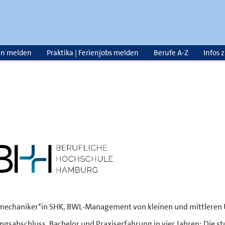
en melden
Praktika | Ferienjobs melden
Berufe A-Z
Infos 
echaniker*in SHK, BWL-Management von kleinen und mittleren 
ngsabschluss, Bachelor und Praxiserfahrung in vier Jahren: Die s