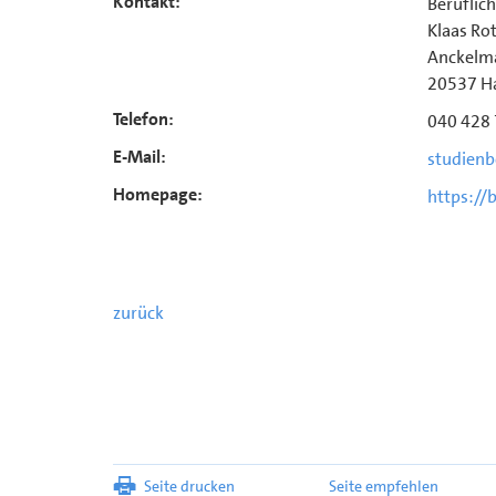
Kontakt:
Beruflic
Klaas Ro
Anckelm
20537 H
Telefon:
040 428
E-Mail:
studien
Homepage:
https://
zurück
Seite drucken
Seite empfehlen