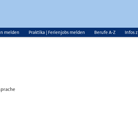
en melden
Praktika | Ferienjobs melden
Berufe A-Z
Infos 
sprache