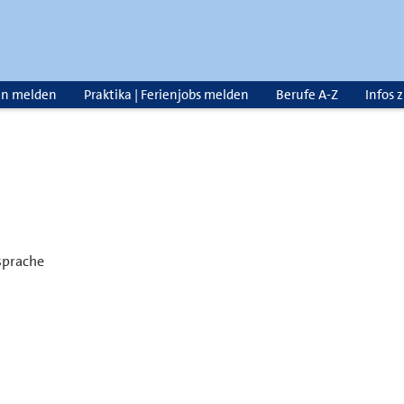
en melden
Praktika | Ferienjobs melden
Berufe A-Z
Infos 
sprache