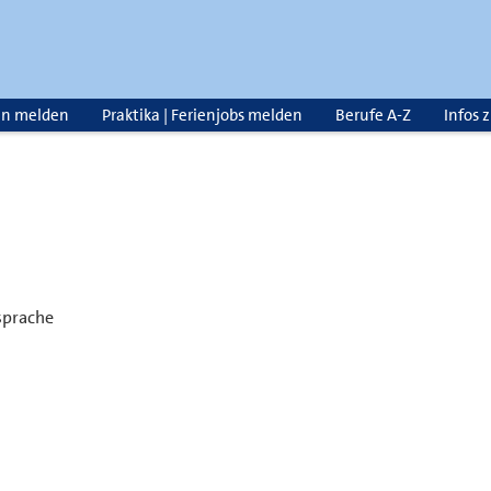
en melden
Praktika | Ferienjobs melden
Berufe A-Z
Infos 
sprache