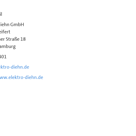
l
 Diehn GmbH
ifert
er Straße 18
amburg
401
ktro-diehn.de
ww.elektro-diehn.de