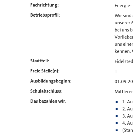
Fachrichtung:
Energie-
Betriebsprofil:
Wir sind
unserer M
bei uns 
Vorlieben
uns einen
kennen. 
Stadtteil:
Eidelsted
Freie Stelle(n):
1
Ausbildungsbeginn:
01.09.2
Schulabschluss:
Mittlere
Das bezahlen wir:
1. Au
2. Au
3. Au
4. Au
(Sta