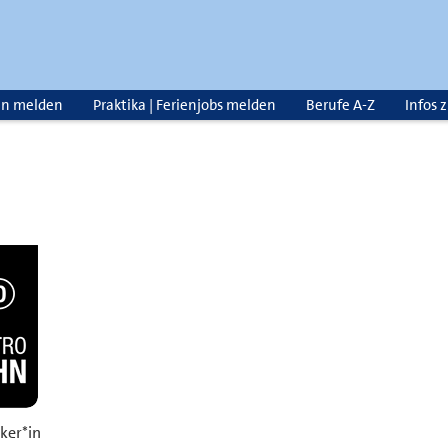
en melden
Praktika | Ferienjobs melden
Berufe A-Z
Infos 
ker*in