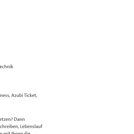
Technik
ess, Azubi Ticket,
setzen? Dann
schreiben, Lebenslauf
 mit Ihnen die