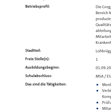
Betriebsprofil:
Die Greg
Bereich M
produzie
Qualität
abteilun
Mitarbei
Kranken
Stadtteil:
Lohbrüg
Freie Stelle(n):
1
Ausbildungsbeginn:
01.09.2
Schulabschluss:
MSA / E
Das sind die Tätigkeiten:
Mont
Verb
Komp
Prüf
Mita