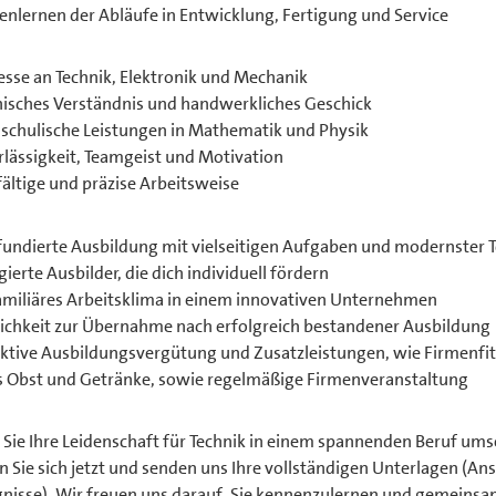
nlernen der Abläufe in Entwicklung, Fertigung und Service
esse an Technik, Elektronik und Mechanik
isches Verständnis und handwerkliches Geschick
schulische Leistungen in Mathematik und Physik
lässigkeit, Teamgeist und Motivation
ältige und präzise Arbeitsweise
fundierte Ausbildung mit vielseitigen Aufgaben und modernster 
ierte Ausbilder, die dich individuell fördern
amiliäres Arbeitsklima in einem innovativen Unternehmen
ichkeit zur Übernahme nach erfolgreich bestandener Ausbildung
ktive Ausbildungsvergütung und Zusatzleistungen, wie Firmenfitn
s Obst und Getränke, sowie regelmäßige Firmenveranstaltung
Sie Ihre Leidenschaft für Technik in einem spannenden Beruf um
 Sie sich jetzt und senden uns Ihre vollständigen Unterlagen (An
nisse). Wir freuen uns darauf, Sie kennenzulernen und gemeinsam