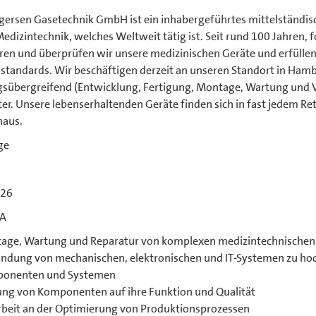
gersen Gasetechnik GmbH ist ein inhabergeführtes mittelständi
edizintechnik, welches Weltweit tätig ist. Seit rund 100 Jahren, 
ren und überprüfen wir unsere medizinischen Geräte und erfüllen
sstandards. Wir beschäftigen derzeit an unseren Standort in Ham
gsübergreifend (Entwicklung, Fertigung, Montage, Wartung und Ve
ter. Unsere lebenserhaltenden Geräte finden sich in fast jedem 
haus.
ge
026
SA
age, Wartung und Reparatur von komplexen medizintechnischen
indung von mechanischen, elektronischen und IT-Systemen zu h
onenten und Systemen
ung von Komponenten auf ihre Funktion und Qualität
rbeit an der Optimierung von Produktionsprozessen