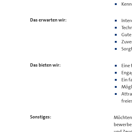
Kenne
Das erwarten wir:
Inter
Techn
Gute 
Zuver
Sorgf
Das bieten wir:
Eine 
Engag
Ein f
Mögl
Attra
freie
Sonstiges:
Möchten 
bewerben
und Zeug