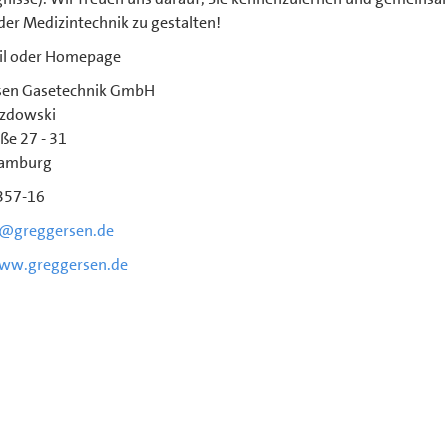
der Medizintechnik zu gestalten!
il oder Homepage
sen Gasetechnik GmbH
ozdowski
ße 27 - 31
amburg
357-16
l@greggersen.de
www.greggersen.de