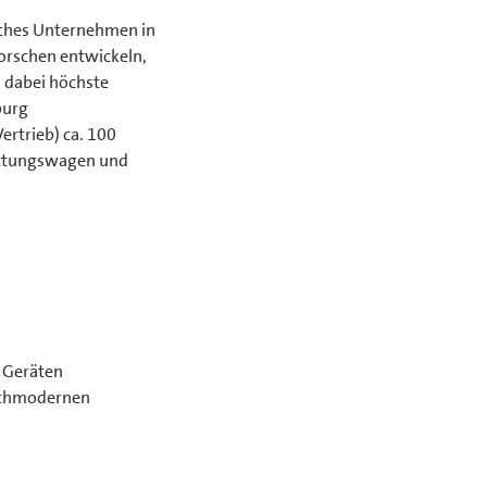
sches Unternehmen in
forschen entwickeln,
 dabei höchste
burg
rtrieb) ca. 100
Rettungswagen und
 Geräten
ochmodernen